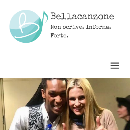
Skip
to
Bellacanzone
content
Non scrive. Informa.
Forte.
MENU