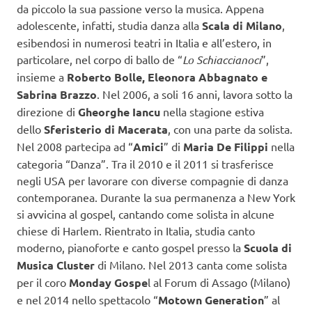
da piccolo la sua passione verso la musica. Appena
adolescente, infatti, studia danza alla
Scala di Milano
,
esibendosi in numerosi teatri in Italia e all’estero, in
particolare, nel corpo di ballo de “
Lo Schiaccianoci
”,
insieme a
Roberto Bolle, Eleonora Abbagnato e
Sabrina Brazzo
. Nel 2006, a soli 16 anni, lavora sotto la
direzione di
Gheorghe Iancu
nella stagione estiva
dello
Sferisterio di Macerata
, con una parte da solista.
Nel 2008 partecipa ad “
Amici
” di
Maria De Filippi
nella
categoria “Danza”. Tra il 2010 e il 2011 si trasferisce
negli USA per lavorare con diverse compagnie di danza
contemporanea. Durante la sua permanenza a New York
si avvicina al gospel, cantando come solista in alcune
chiese di Harlem. Rientrato in Italia, studia canto
moderno, pianoforte e canto gospel presso la
Scuola di
Musica Cluster
di Milano. Nel 2013 canta come solista
per il coro
Monday Gospe
l al Forum di Assago (Milano)
e nel 2014 nello spettacolo “
Motown Generation
” al