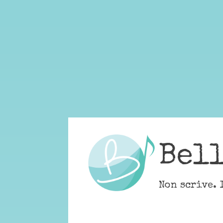
Skip
to
content
Bel
Non scrive. 