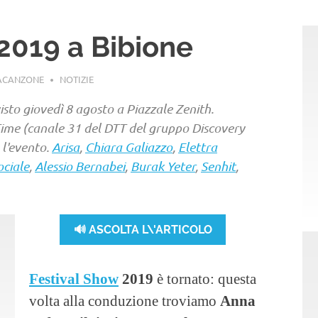
2019 a Bibione
LACANZONE
NOTIZIE
sto giovedì 8 agosto a Piazzale Zenith.
Time (canale 31 del DTT del gruppo Discovery
e l'evento.
Arisa
,
Chiara Galiazzo
,
Elettra
ociale
,
Alessio Bernabei
,
Burak Yeter
,
Senhit
,
🔊 ASCOLTA L\'ARTICOLO
Festival Show
2019
è tornato: questa
volta alla conduzione troviamo
Anna