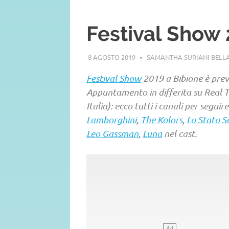
Festival Show 
8 AGOSTO 2019
SAMANTHA SURIANI BEL
Festival Show
2019 a Bibione è previ
Appuntamento in differita su Real 
Italia): ecco tutti i canali per seguir
Lamborghini
,
The Kolors
,
Lo Stato S
Leo Gassman
,
Luna
nel cast.