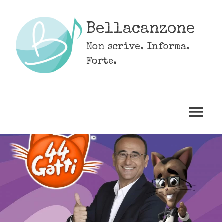
Skip
to
Bellacanzone
content
Non scrive. Informa.
Forte.
MENU