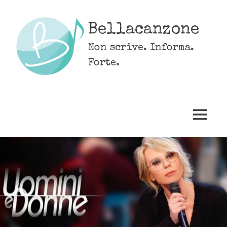
Skip
to
Bellacanzone
content
Non scrive. Informa.
Forte.
MENU