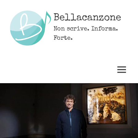
Skip
to
Bellacanzone
content
Non scrive. Informa.
Forte.
MENU