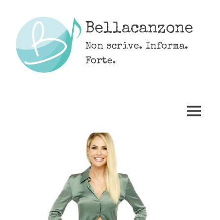
Skip
to
Bellacanzone
content
Non scrive. Informa.
Forte.
MENU