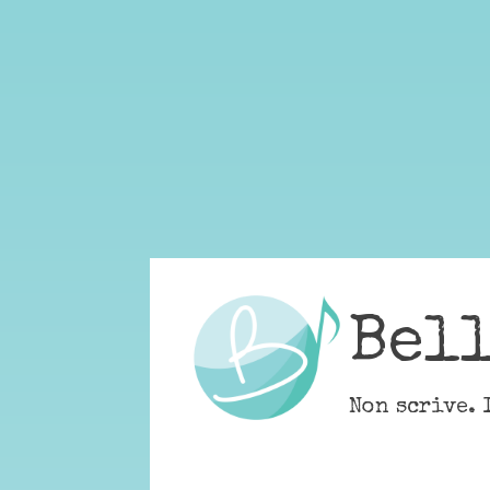
Skip
to
content
Bel
Non scrive. 