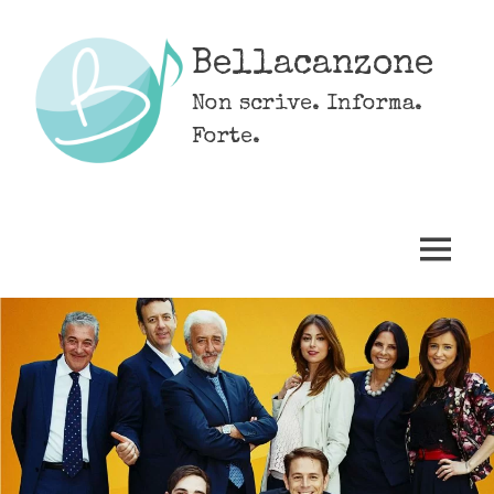
Skip
to
Bellacanzone
content
Non scrive. Informa.
Forte.
MENU