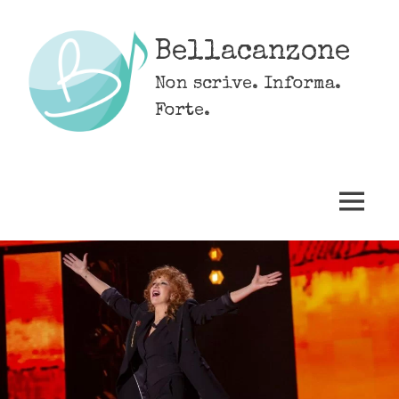
Skip
to
Bellacanzone
content
Non scrive. Informa.
Forte.
MENU