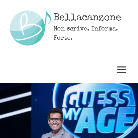
Skip
to
Bellacanzone
content
Non scrive. Informa.
Forte.
MENU