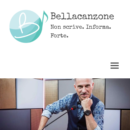
Skip
to
Bellacanzone
content
Non scrive. Informa.
Forte.
MENU