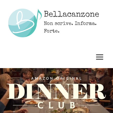
Skip
to
Bellacanzone
content
Non scrive. Informa.
Forte.
MENU