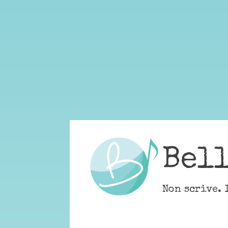
Skip
to
content
Bel
Non scrive. 