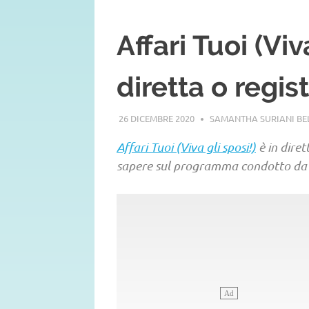
Affari Tuoi (Viv
diretta o regis
26 DICEMBRE 2020
SAMANTHA SURIANI B
Affari Tuoi (Viva gli sposi!)
è in diret
sapere sul programma condotto da C