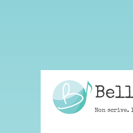
Skip
to
content
Bel
Non scrive. 