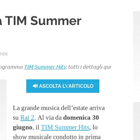
ia TIM Summer
NDE
 programma
TIM Summer Hits
: tutti i dettagli qui
🔊 ASCOLTA L\'ARTICOLO
La grande musica dell’estate arriva
su
Rai 2
. Al via da
domenica 30
giugno
, il
TIM Summer Hits
, lo
show musicale condotto in prima