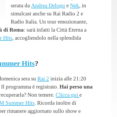
serata da
Andrea Delogu
e
Nek
, in
simulcast anche su Rai Radio 2 e
Radio Italia. Un tour emozionante,
ttà di Roma
: sarà infatti la Città Eterna a
 Hits
, accogliendolo nella splendida
ummer Hits
?
 domenica sera su
Rai 2
inizia alle 21:20
. Il programma è registrato.
Hai perso una
 recuperarla? Non temere.
Clicca qui
e
M Summer Hits
. Ricorda inoltre di
per rimanere aggiornato sullo show e