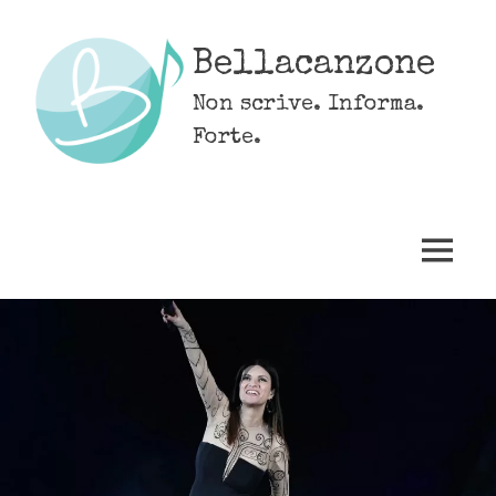
Skip
to
Bellacanzone
content
Non scrive. Informa.
Forte.
MENU