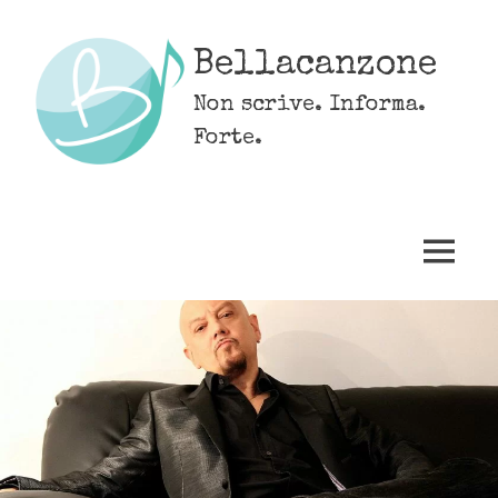
Skip
to
Bellacanzone
content
Non scrive. Informa.
Forte.
MENU