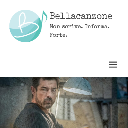
Skip
to
Bellacanzone
content
Non scrive. Informa.
Forte.
MENU