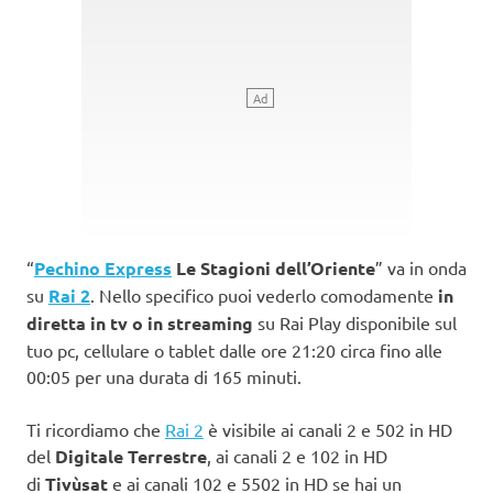
“
Pechino Express
Le Stagioni dell’Oriente
” va in onda
su
Rai 2
. Nello specifico puoi vederlo comodamente
in
diretta in tv o in streaming
su Rai Play disponibile sul
tuo pc, cellulare o tablet dalle ore 21:20 circa fino alle
00:05 per una durata di 165 minuti.
Ti ricordiamo che
Rai 2
è visibile ai canali 2 e 502 in HD
del
Digitale Terrestre
, ai canali 2 e 102 in HD
di
Tivùsat
e ai canali 102 e 5502 in HD se hai un