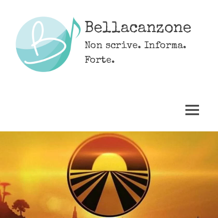
Skip
to
Bellacanzone
content
Non scrive. Informa.
Forte.
MENU