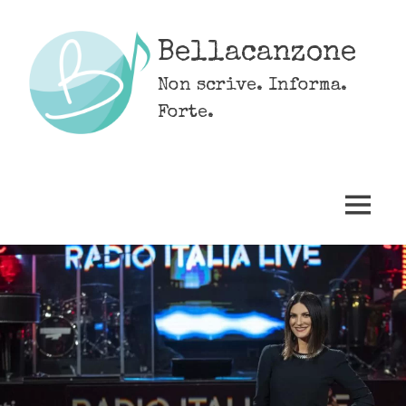
Skip
to
Bellacanzone
content
Non scrive. Informa.
Forte.
MENU