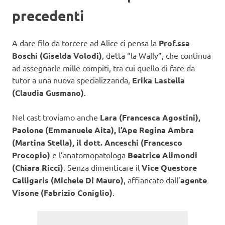
precedenti
A dare filo da torcere ad Alice ci pensa la
Prof.ssa
Boschi (Giselda Volodi)
, detta “la Wally”, che continua
ad assegnarle mille compiti, tra cui quello di fare da
tutor a una nuova specializzanda,
Erika Lastella
(Claudia Gusmano)
.
Nel cast troviamo anche
Lara (Francesca Agostini),
Paolone (Emmanuele Aita), l’Ape Regina Ambra
(Martina Stella), il dott. Anceschi (Francesco
Procopio)
e l’anatomopatologa
Beatrice Alimondi
(Chiara Ricci)
. Senza dimenticare il
Vice Questore
Calligaris (Michele Di Mauro)
, affiancato dall’
agente
Visone (Fabrizio Coniglio)
.