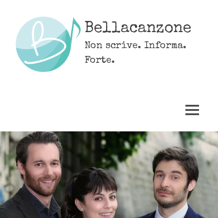
Skip
to
Bellacanzone
content
Non scrive. Informa.
Forte.
MENU