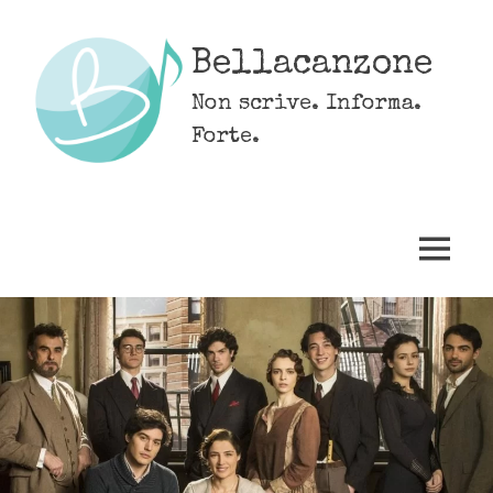
Skip
to
Bellacanzone
content
Non scrive. Informa.
Forte.
MENU