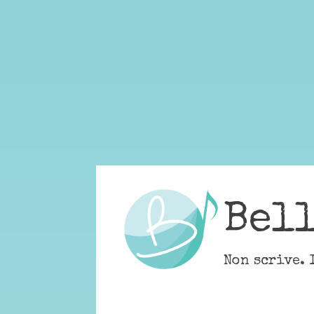
Skip
to
content
Bel
Non scrive. 