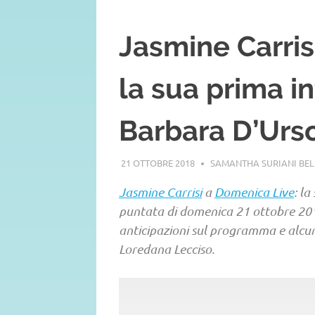
Jasmine Carris
la sua prima in
Barbara D’Urs
21 OTTOBRE 2018
SAMANTHA SURIANI BE
Jasmine Carrisi
a
Domenica Live
: la
puntata di domenica 21 ottobre 2018
anticipazioni sul programma e alcune
Loredana Lecciso.