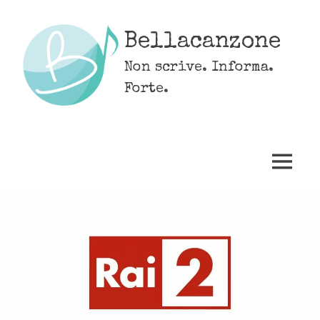
Skip
to
Bellacanzone
content
Non scrive. Informa.
Forte.
MENU