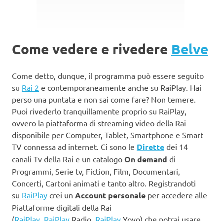
Come vedere e rivedere
Belve
Come detto, dunque, il programma può essere seguito
su
Rai 2
e contemporaneamente anche su RaiPlay. Hai
perso una puntata e non sai come fare? Non temere.
Puoi rivederlo tranquillamente proprio su RaiPlay,
ovvero la piattaforma di streaming video della Rai
disponibile per Computer, Tablet, Smartphone e Smart
TV connessa ad internet. Ci sono le
Dirette
dei 14
canali Tv della Rai e un catalogo
On demand
di
Programmi, Serie tv, Fiction, Film, Documentari,
Concerti, Cartoni animati e tanto altro. Registrandoti
su
RaiPlay
crei un
Account personale
per accedere alle
Piattaforme digitali della Rai
(
RaiPlay
,
RaiPlay
Radio,
RaiPlay
Yoyo) che potrai usare