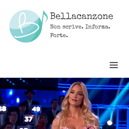
Skip
to
Bellacanzone
content
Non scrive. Informa.
Forte.
MENU