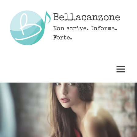
Skip
to
Bellacanzone
content
Non scrive. Informa.
Forte.
MENU