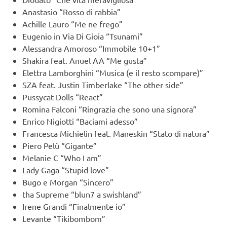
Anastasio “Rosso di rabbia”
Achille Lauro “Me ne frego”
Eugenio in Via Di Gioia “Tsunami”
Alessandra Amoroso “Immobile 10+1”
Shakira feat. Anuel AA “Me gusta”
Elettra Lamborghini “Musica (e il resto scompare)”
SZA feat. Justin Timberlake “The other side”
Pussycat Dolls “React”
Romina Falconi “Ringrazia che sono una signora”
Enrico Nigiotti “Baciami adesso”
Francesca Michielin feat. Maneskin “Stato di natura”
Piero Pelù “Gigante”
Melanie C “Who I am”
Lady Gaga “Stupid love”
Bugo e Morgan “Sincero”
tha Supreme “blun7 a swishland”
Irene Grandi “Finalmente io”
Levante “Tikibombom”