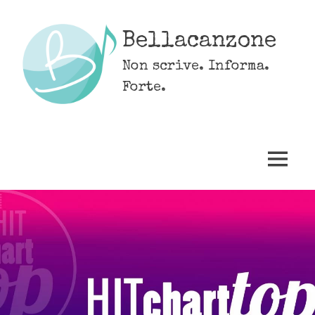
Skip
to
Bellacanzone
content
Non scrive. Informa.
Forte.
MENU