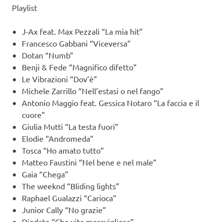
Playlist
J-Ax feat. Max Pezzali “La mia hit”
Francesco Gabbani “Viceversa”
Dotan “Numb”
Benji & Fede “Magnifico difetto”
Le Vibrazioni “Dov’è”
Michele Zarrillo “Nell’estasi o nel fango”
Antonio Maggio feat. Gessica Notaro “La faccia e il
cuore”
Giulia Mutti “La testa fuori”
Elodie “Andromeda”
Tosca “Ho amato tutto”
Matteo Faustini “Nel bene e nel male”
Gaia “Chega”
The weeknd “Bliding lights”
Raphael Gualazzi “Carioca”
Junior Cally “No grazie”
Diodato “Che vita meravigliosa”