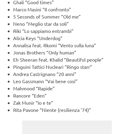
Ghali “Good times”
Marco Masini “Il confronto”
5 Seconds of Summer “Old me”
Neno “Meglio star da soli”
Riki “Lo sappiamo entrambi”
Alicia Keys “Underdog”
Annalisa feat. Rkomi “Vento sulla luna”
Jonas Brothers “Only human”
Eh Sheeran feat. Khalid “Beautiful people”
Pinguini Tattici Nucleari “Ringo starr”
Andrea Castrignano “20 anni”
Leo Gassmann “Vai bene così”
Mahmood “Rapide”
Rancore “Eden”
Zak Munir “Io e te”
Rita Pavone “Niente (resilienza ’74)”