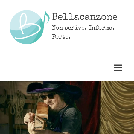
Skip
to
Bellacanzone
content
Non scrive. Informa.
Forte.
MENU