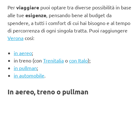
Per
viaggiare
puoi optare tra diverse possibilità in base
alle tue
esigenze
, pensando bene al budget da
spendere, a tutti i comfort di cui hai bisogno e al tempo
di percorrenza di ogni singola tratta. Puoi raggiungere
Verona
così:
in aereo
;
in treno (con
Trenitalia
o
con Italo
);
in pullman
;
in automobile
.
In aereo, treno o pullman