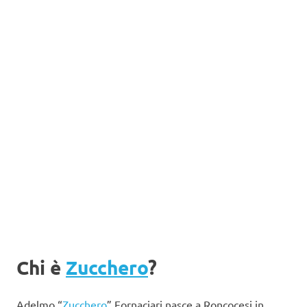
Chi è
Zucchero
?
Adelmo “
Zucchero
” Fornaciari nasce a Roncocesi in