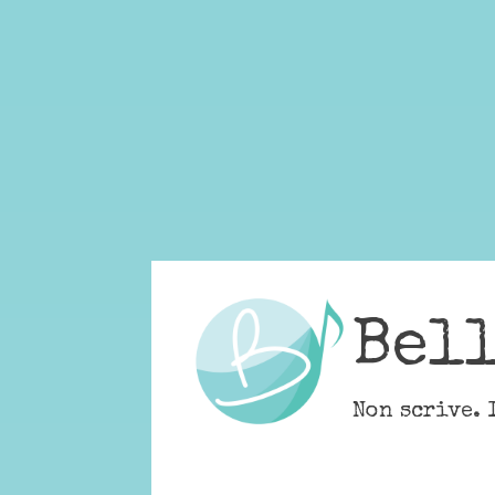
Skip
to
content
Bel
Non scrive. 