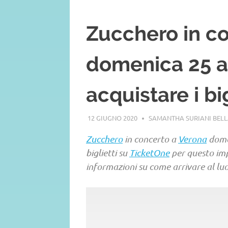
Zucchero in c
domenica 25 a
acquistare i bi
12 GIUGNO 2020
SAMANTHA SURIANI BEL
Zucchero
in concerto a
Verona
domen
biglietti su
TicketOne
per questo imp
informazioni su come arrivare al luo