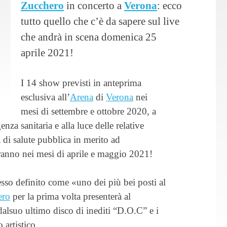
Zucchero
in concerto a
Verona
: ecco
tutto quello che c’è da sapere sul live
che andrà in scena domenica 25
aprile 2021!
I 14 show previsti in anteprima
esclusiva all’
Arena
di
Verona
nei
mesi di settembre e ottobre 2020, a
nza sanitaria e alla luce delle relative
 di salute pubblica in merito ad
ranno nei mesi di aprile e maggio 2021!
tesso definito come «uno dei più bei posti al
ero
per la prima volta presenterà al
i dalsuo ultimo disco di inediti “D.O.C” e i
 artistico.