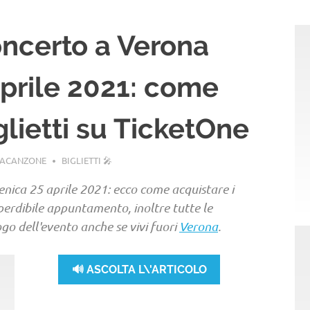
oncerto a Verona
prile 2021: come
glietti su TicketOne
LACANZONE
BIGLIETTI 🎤
ica 25 aprile 2021: ecco come acquistare i
erdibile appuntamento, inoltre tutte le
go dell'evento anche se vivi fuori
Verona
.
🔊 ASCOLTA L\'ARTICOLO