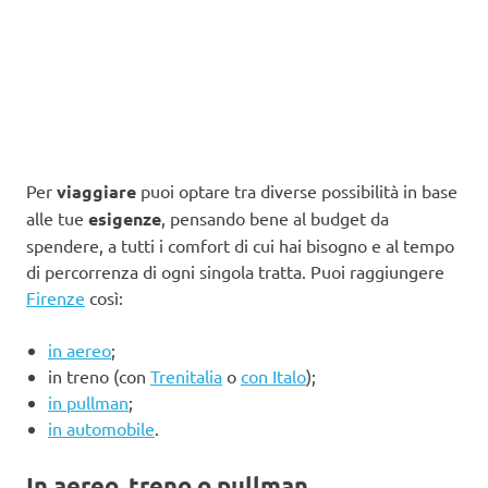
Per
viaggiare
puoi optare tra diverse possibilità in base
alle tue
esigenze
, pensando bene al budget da
spendere, a tutti i comfort di cui hai bisogno e al tempo
di percorrenza di ogni singola tratta. Puoi raggiungere
Firenze
così:
in aereo
;
in treno (con
Trenitalia
o
con Italo
);
in pullman
;
in automobile
.
In aereo, treno o pullman