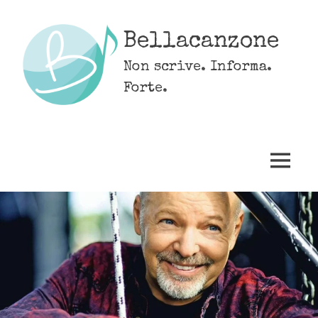
Skip
to
Bellacanzone
content
Non scrive. Informa.
Forte.
MENU