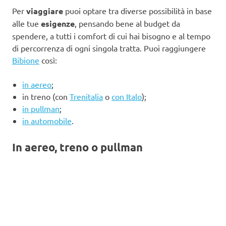
Per
viaggiare
puoi optare tra diverse possibilità in base
alle tue
esigenze
, pensando bene al budget da
spendere, a tutti i comfort di cui hai bisogno e al tempo
di percorrenza di ogni singola tratta. Puoi raggiungere
Bibione
così:
in aereo
;
in treno (con
Trenitalia
o
con Italo
);
in pullman
;
in automobile
.
In aereo, treno o pullman