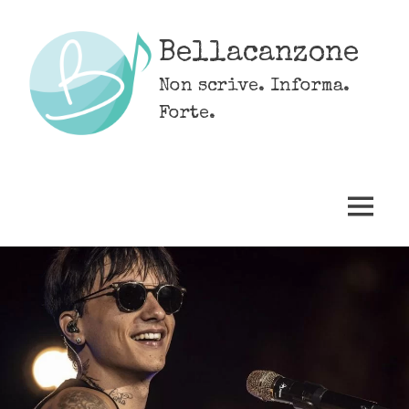
Skip
to
Bellacanzone
content
Non scrive. Informa.
Forte.
MENU