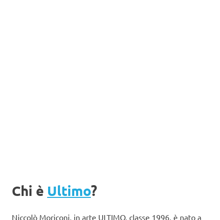
Chi è
Ultimo
?
Niccolò Moriconi, in arte ULTIMO, classe 1996, è nato a