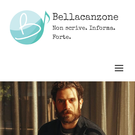
Skip
to
Bellacanzone
content
Non scrive. Informa.
Forte.
MENU