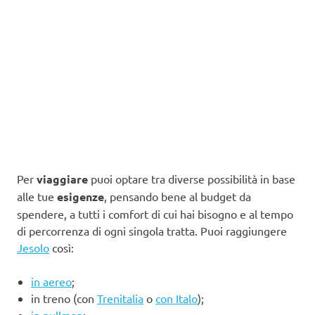
Per
viaggiare
puoi optare tra diverse possibilità in base
alle tue
esigenze
, pensando bene al budget da
spendere, a tutti i comfort di cui hai bisogno e al tempo
di percorrenza di ogni singola tratta. Puoi raggiungere
Jesolo
così:
in aereo
;
in treno (con
Trenitalia
o
con Italo
);
in pullman
;