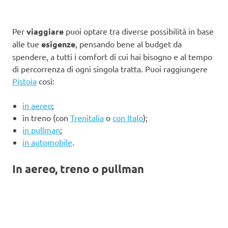
Per
viaggiare
puoi optare tra diverse possibilità in base
alle tue
esigenze
, pensando bene al budget da
spendere, a tutti i comfort di cui hai bisogno e al tempo
di percorrenza di ogni singola tratta. Puoi raggiungere
Pistoia
così:
in aereo
;
in treno (con
Trenitalia
o
con Italo
);
in pullman
;
in automobile
.
In aereo, treno o pullman