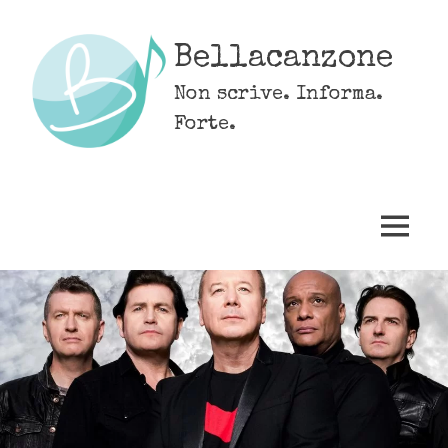
Skip
to
Bellacanzone
content
Non scrive. Informa.
Forte.
MENU