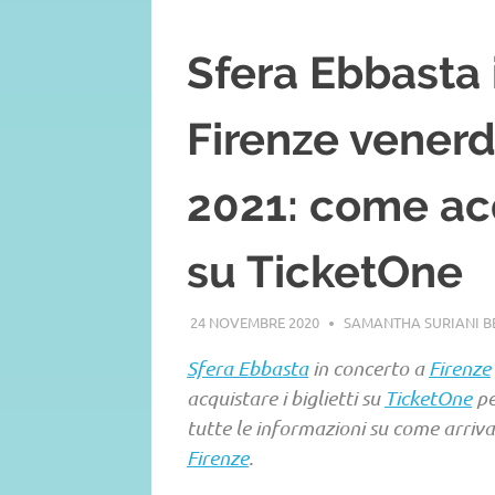
Sfera Ebbasta 
Firenze venerd
2021: come acqu
su TicketOne
24 NOVEMBRE 2020
SAMANTHA SURIANI 
Sfera Ebbasta
in concerto a
Firenze
acquistare i biglietti su
TicketOne
pe
tutte le informazioni su come arriva
Firenze
.