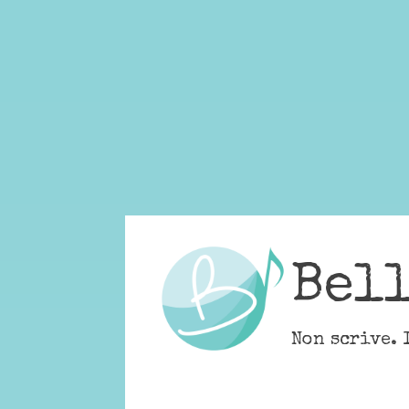
Skip
to
content
Bel
Non scrive. 