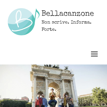
Skip
to
Bellacanzone
content
Non scrive. Informa.
Forte.
MENU