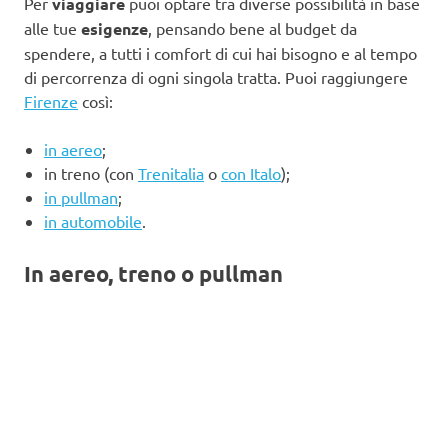
Per
viaggiare
puoi optare tra diverse possibilità in base
alle tue
esigenze
, pensando bene al budget da
spendere, a tutti i comfort di cui hai bisogno e al tempo
di percorrenza di ogni singola tratta. Puoi raggiungere
Firenze
così:
in aereo
;
in treno (con
Trenitalia
o
con Italo
);
in pullman
;
in automobile
.
In aereo, treno o pullman