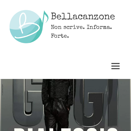
Skip
to
Bellacanzone
content
Non scrive. Informa.
Forte.
MENU