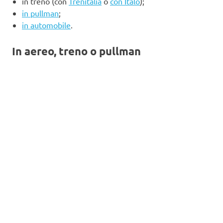
in treno (con
Trenitalia
o
con Italo
);
in pullman
;
in automobile
.
In aereo, treno o pullman