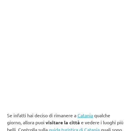
Se infatti hai deciso di rimanere a
Catania
qualche
giorno, allora puoi
visitare la città
e vedere i luoghi più
belli. Controlla sulla
guida turistica di Catania
quali sono