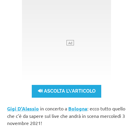
🔊 ASCOLTA L\'ARTICOLO
Gigi D'Alessio
in concerto a
Bologna
: ecco tutto quello
che c’è da sapere sul live che andrà in scena mercoledì 3
novembre 2021!