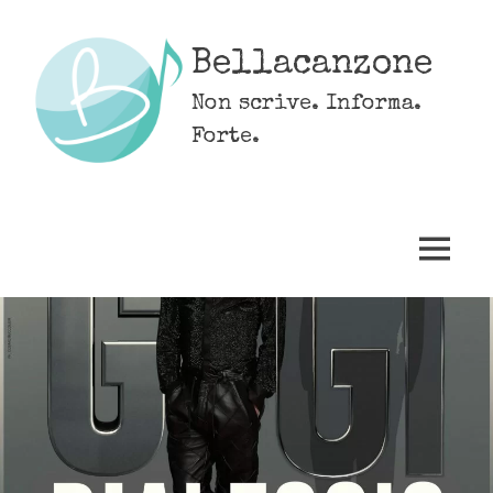
Skip
to
Bellacanzone
content
Non scrive. Informa.
Forte.
MENU