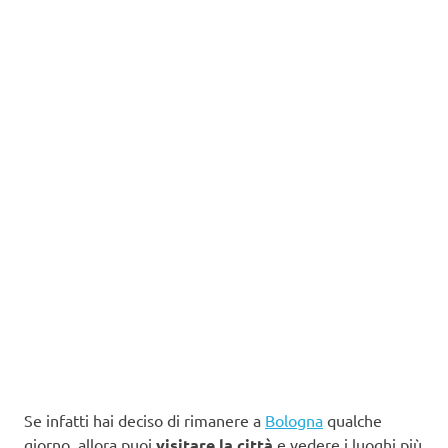
Se infatti hai deciso di rimanere a
Bologna
qualche
giorno, allora puoi
visitare la città
e vedere i luoghi più