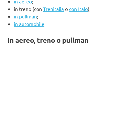
in aereo
;
in treno (con
Trenitalia
o
con Italo
);
in pullman
;
in automobile
.
In aereo, treno o pullman