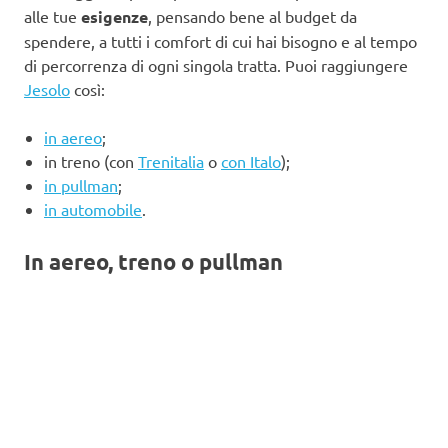
alle tue
esigenze
, pensando bene al budget da
spendere, a tutti i comfort di cui hai bisogno e al tempo
di percorrenza di ogni singola tratta. Puoi raggiungere
Jesolo
così:
in aereo
;
in treno (con
Trenitalia
o
con Italo
);
in pullman
;
in automobile
.
In aereo, treno o pullman