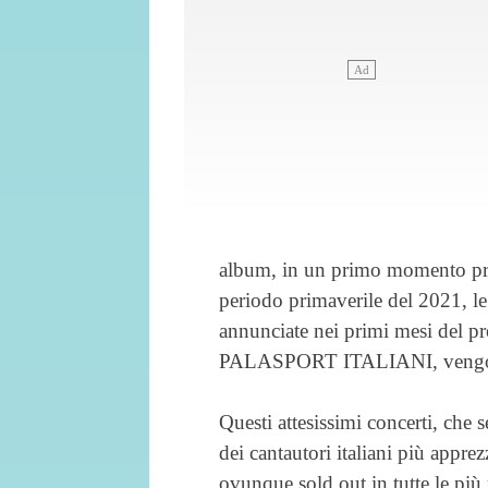
album, in un primo momento prev
periodo primaverile del 202
annunciate nei primi mesi del p
PALASPORT ITALIANI, vengono
Questi attesissimi concerti, che 
dei cantautori italiani più apprez
ovunque sold out in tutte le più