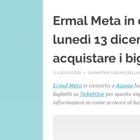
Ermal Meta in
lunedì 13 dic
acquistare i bi
2 LUGLIO 2020
SAMANTHA SURIANI BELL
Ermal Meta
in concerto a
Assago
lu
biglietti su
TicketOne
per questo imp
informazioni su come arrivare al luo