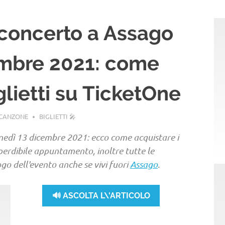
 concerto a Assago
embre 2021: come
glietti su TicketOne
ACANZONE
BIGLIETTI 🎤
nedì 13 dicembre 2021: ecco come acquistare i
erdibile appuntamento, inoltre tutte le
go dell'evento anche se vivi fuori
Assago
.
🔊 ASCOLTA L\'ARTICOLO