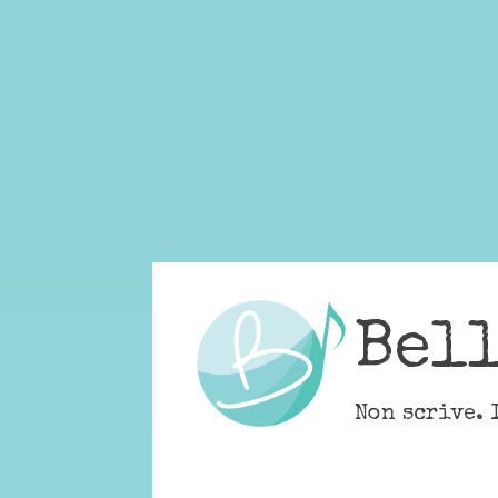
Skip
to
content
Bel
Non scrive. 