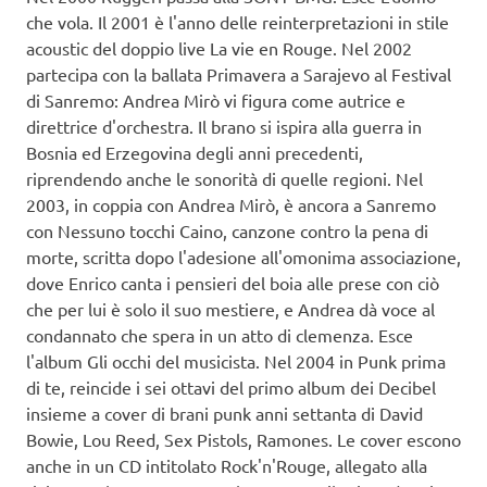
che vola. Il 2001 è l'anno delle reinterpretazioni in stile
acoustic del doppio live La vie en Rouge. Nel 2002
partecipa con la ballata Primavera a Sarajevo al Festival
di Sanremo: Andrea Mirò vi figura come autrice e
direttrice d'orchestra. Il brano si ispira alla guerra in
Bosnia ed Erzegovina degli anni precedenti,
riprendendo anche le sonorità di quelle regioni. Nel
2003, in coppia con Andrea Mirò, è ancora a Sanremo
con Nessuno tocchi Caino, canzone contro la pena di
morte, scritta dopo l'adesione all'omonima associazione,
dove Enrico canta i pensieri del boia alle prese con ciò
che per lui è solo il suo mestiere, e Andrea dà voce al
condannato che spera in un atto di clemenza. Esce
l'album Gli occhi del musicista. Nel 2004 in Punk prima
di te, reincide i sei ottavi del primo album dei Decibel
insieme a cover di brani punk anni settanta di David
Bowie, Lou Reed, Sex Pistols, Ramones. Le cover escono
anche in un CD intitolato Rock'n'Rouge, allegato alla