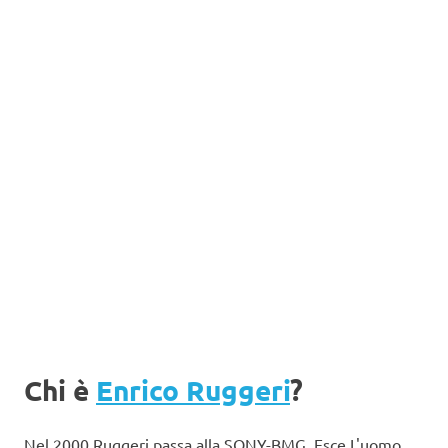
Chi è
Enrico Ruggeri
?
Nel 2000 Ruggeri passa alla SONY-BMG. Esce L'uomo