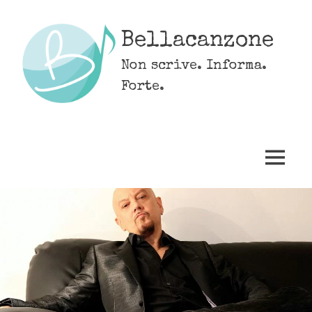
Skip
to
Bellacanzone
content
Non scrive. Informa.
Forte.
MENU