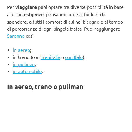
Per
viaggiare
puoi optare tra diverse possibilità in base
alle tue
esigenze
, pensando bene al budget da
spendere, a tutti i comfort di cui hai bisogno e al tempo
di percorrenza di ogni singola tratta. Puoi raggiungere
Saronno
così:
in aereo
;
in treno (con
Trenitalia
o
con Italo
);
in pullman
;
in automobile
.
In aereo, treno o pullman