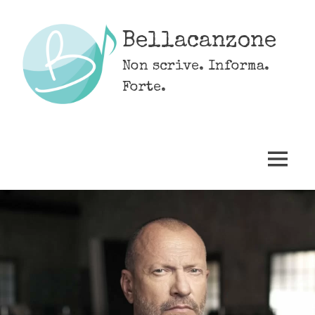
Skip
to
Bellacanzone
content
Non scrive. Informa.
Forte.
MENU