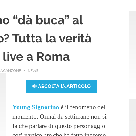
o “dà buca” al
? Tutta la verità
l live a Roma
LACANZONE
NEWS
🔊 ASCOLTA L\'ARTICOLO
Young Signorino
è il fenomeno del
momento. Ormai da settimane non si
fa che parlare di questo personaggio
così particolare che ha fatto ingresso