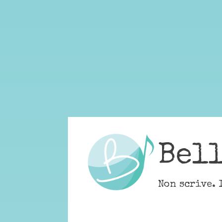
Skip
to
content
Bel
Non scrive. 