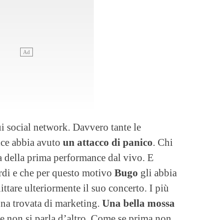
i social network. Davvero tante le
ice abbia avuto
un attacco di panico
. Chi
a della prima performance dal vivo. E
tardi e che per questo motivo
Bugo
gli abbia
littare ulteriormente il suo concerto. I più
una trovata di marketing.
Una bella mossa
re non si parla d’altro. Come se prima non