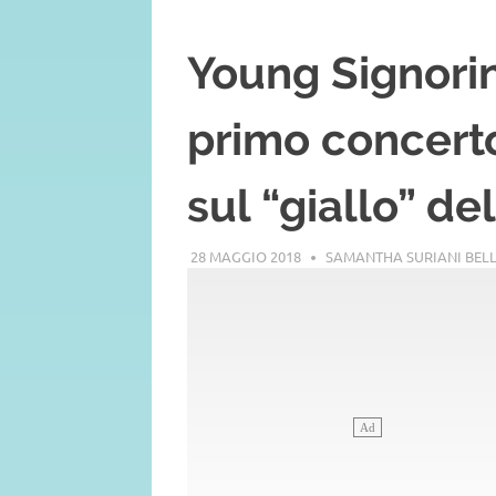
Young Signorin
primo concerto
sul “giallo” de
28 MAGGIO 2018
SAMANTHA SURIANI BEL