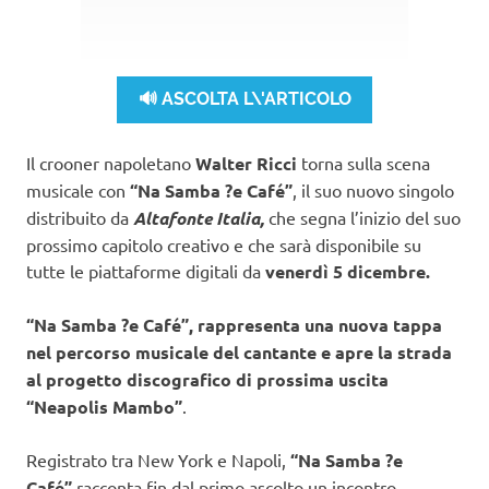
🔊 ASCOLTA L\'ARTICOLO
Il crooner napoletano
Walter Ricci
torna sulla scena
musicale con
“Na Samba ?e Café”
, il suo nuovo singolo
distribuito da
Altafonte Italia,
che segna l’inizio del suo
prossimo capitolo creativo e che sarà disponibile su
tutte le piattaforme digitali da
venerdì 5 dicembre.
“Na Samba ?e Café”, rappresenta una nuova tappa
nel percorso musicale del cantante e apre la strada
al progetto discografico di prossima uscita
“Neapolis Mambo”
.
Registrato tra New York e Napoli,
“Na Samba ?e
Café”
racconta fin dal primo ascolto un incontro