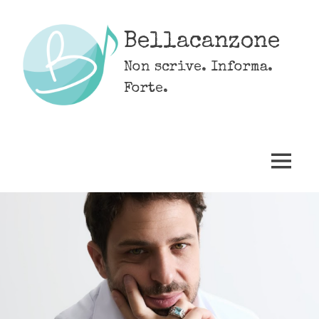
Skip
to
Bellacanzone
content
Non scrive. Informa.
Forte.
MENU