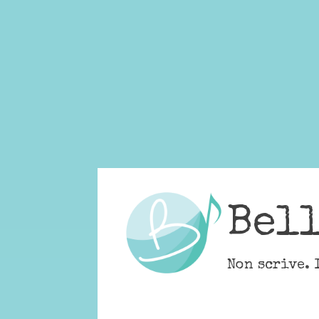
Skip
to
content
Bel
Non scrive. 