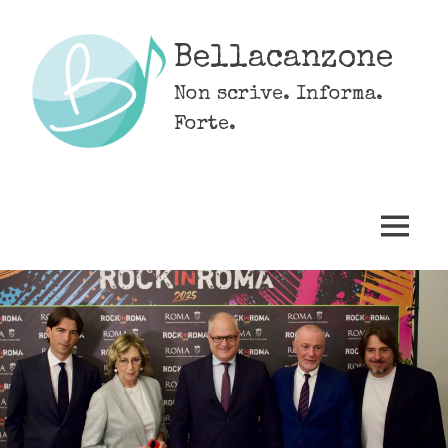
Skip
to
Bellacanzone
content
Non scrive. Informa.
Forte.
MENU