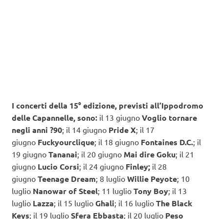
I concerti della 15° edizione, previsti all’Ippodromo
delle Capannelle, sono:
il 13 giugno
Voglio tornare
negli anni ?90
; il 14 giugno
Pride X
; il 17
giugno
Fuckyourclique
; il 18 giugno
Fontaines D.C.
; il
19 giugno
Tananai
; il 20 giugno
Mai dire Goku
; il 21
giugno
Lucio Corsi
; il 24 giugno
Finley;
il 28
giugno
Teenage Dream
; 8 luglio
Willie Peyote
; 10
luglio
Nanowar of Steel
; 11 luglio
Tony Boy
; il 13
luglio
Lazza
; il 15 luglio
Ghali
; il 16 luglio
The Black
Keys
; il 19 luglio
Sfera Ebbasta
; il 20 luglio
Peso