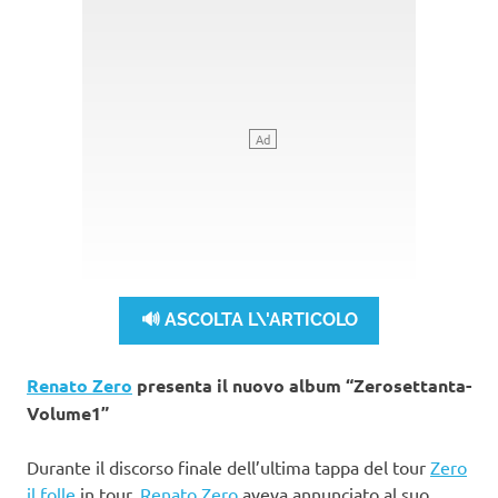
🔊 ASCOLTA L\'ARTICOLO
Renato Zero
presenta il nuovo album “Zerosettanta-
Volume1”
Durante il discorso finale dell’ultima tappa del tour
Zero
il folle
in tour,
Renato Zero
aveva annunciato al suo