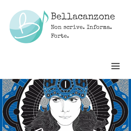
Skip
to
Bellacanzone
content
Non scrive. Informa.
Forte.
MENU