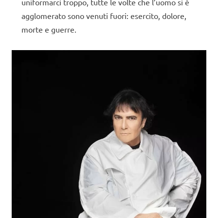
uniformarci troppo, tutte le volte che l’uomo si è
agglomerato sono venuti fuori: esercito, dolore,
morte e guerre.