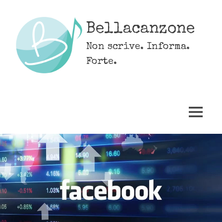
Skip
to
Bellacanzone
content
Non scrive. Informa.
Forte.
MENU