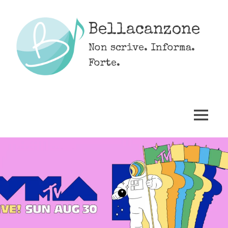
Skip
to
Bellacanzone
content
Non scrive. Informa.
Forte.
MENU