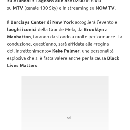
30 e lunedì 31 agosto alle ore 02:00
in onda
su
MTV
(canale 130 Sky) e in streaming su
NOW TV
.
Il
Barclays Center di New York
accoglierà l’evento e
luoghi iconici
della Grande Mela, da
Brooklyn
a
Manhattan
, faranno da sfondo a molte performance. La
conduzione, quest’anno, sarà affidata alla «regina
dell’intrattenimento»
Keke Palmer
, una personalità
esplosiva che si è fatta valere anche per la causa
Black
Lives Matters
.