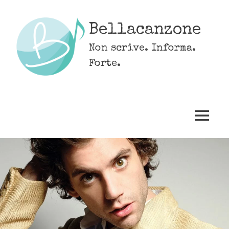
Skip
to
Bellacanzone
content
Non scrive. Informa.
Forte.
MENU