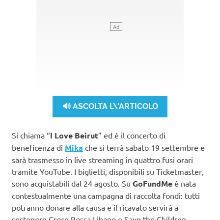
🔊 ASCOLTA L\'ARTICOLO
Si chiama “
I Love Beirut
” ed è il concerto di
beneficenza di
Mika
che si terrà sabato 19 settembre e
sarà trasmesso in live streaming in quattro fusi orari
tramite YouTube. I biglietti, disponibili su Ticketmaster,
sono acquistabili dal 24 agosto. Su
GoFundMe
è nata
contestualmente una campagna di raccolta fondi: tutti
potranno donare alla causa e il ricavato servirà a
sostenere Croce Rossa Libano e Save the Children