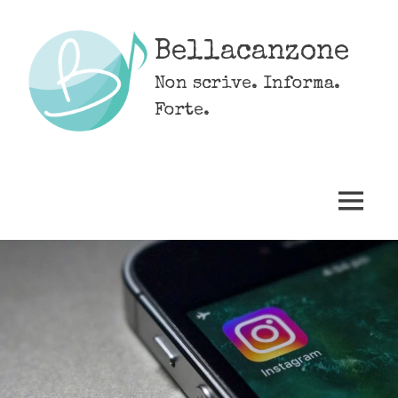
Skip
to
Bellacanzone
content
Non scrive. Informa.
Forte.
MENU