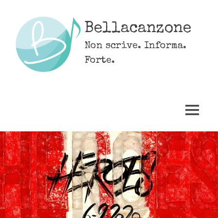
Skip
to
Bellacanzone
content
Non scrive. Informa.
Forte.
MENU